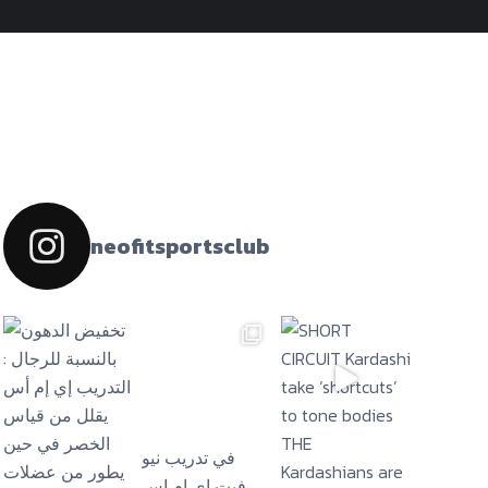
neofitsportsclub
فيت إي إم إس