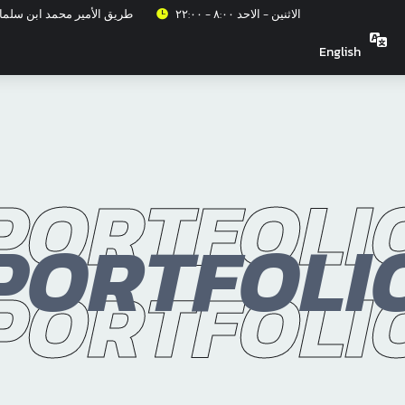
الاثنين - الاحد ٨:٠٠ - ٢٢:٠٠
طريق الأمير محمد ابن سلمان اب
English
PORTFOLI
PORTFOLI
PORTFOLI