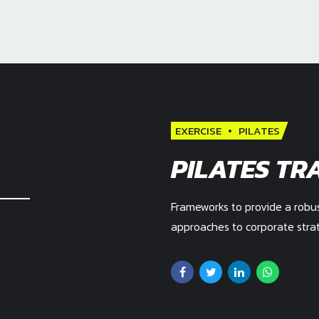
EXERCISE
PILATES
PILATES TR
Frameworks to provide a robust
approaches to corporate strat