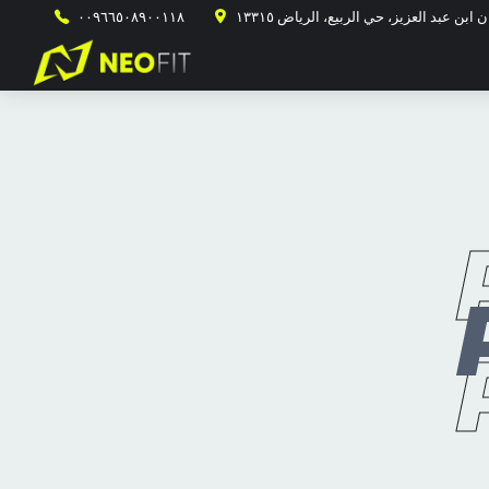
٠٠٩٦٦٥٠٨٩٠٠١١٨
ن عبد العزيز، حي الربيع، الرياض ١٣٣١٥